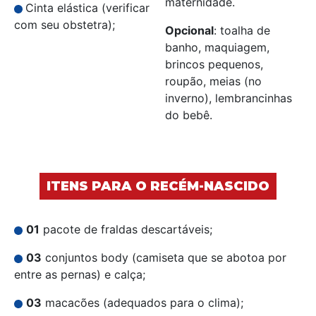
maternidade.
Cinta elástica (verificar
com seu obstetra);
Opcional
: toalha de
banho, maquiagem,
brincos pequenos,
roupão, meias (no
inverno), lembrancinhas
do bebê.
ITENS PARA O RECÉM-NASCIDO
01
pacote de fraldas descartáveis;
03
conjuntos body (camiseta que se abotoa por
entre as pernas) e calça;
03
macacões (adequados para o clima);